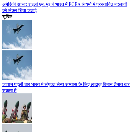
अमेरिकी सांसद राइली एम. मूर ने भारत में FCRA नियमों में प्रस्तावित बदलावों
को लेकर चिंता जताई
सूचित
जापान पहली बार भारत में संयुक्त सैन्य अभ्यास के लिए लड़ाकू विमान तैनात कर
सकता है