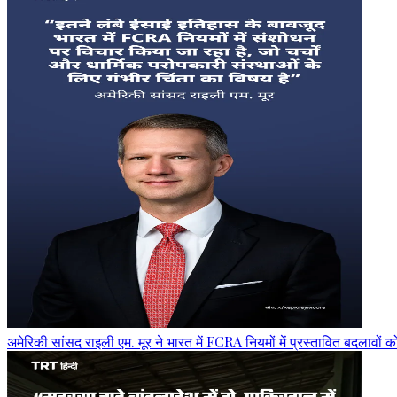
अमेरिकी सांसद राइली एम. मूर ने भारत में FCRA नियमों में प्रस्तावित बदलावों 