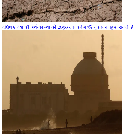
दक्षिण एशिया की अर्थव्यवस्था को 2050 तक करीब 7% नुकसान पहुंचा सकती है अत