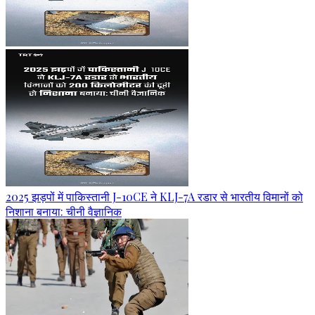
2025 झड़पों में पाकिस्तानी J-10CE ने KLJ-7A रडार से भारतीय विमानों को
निशाना बनाया: चीनी वैज्ञानिक