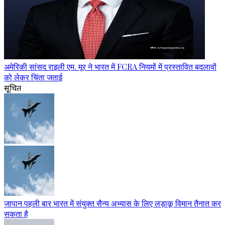
अमेरिकी सांसद राइली एम. मूर ने भारत में FCRA नियमों में प्रस्तावित बदलावों
को लेकर चिंता जताई
सूचित
जापान पहली बार भारत में संयुक्त सैन्य अभ्यास के लिए लड़ाकू विमान तैनात कर
सकता है