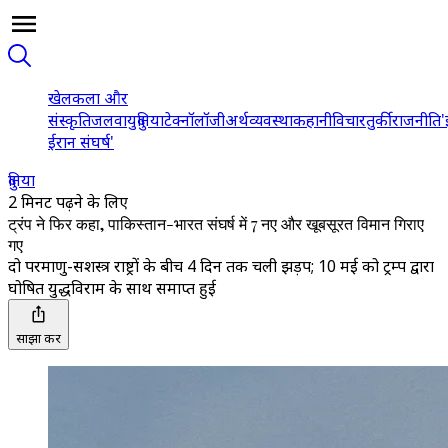
खेल
कला और
संस्कृति
जलवायु
दुनिया
टेक्नॉलॉजी
अर्थव्यवस्था
कहानी
विचार
तुर्की
राजनीति
'
ईरान संघर्ष'
दुनिया
2 मिनट पढ़ने के लिए
ट्रंप ने फिर कहा, पाकिस्तान-भारत संघर्ष में 7 नए और खूबसूरत विमान गिराए
गए
दो परमाणु-सशस्त्र राष्ट्रों के बीच 4 दिन तक चली झड़प; 10 मई को ट्रम्प द्वारा
घोषित युद्धविराम के साथ समाप्त हुई
साझा करें