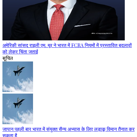
अमेरिकी सांसद राइली एम. मूर ने भारत में FCRA नियमों में प्रस्तावित बदलावों
को लेकर चिंता जताई
सूचित
जापान पहली बार भारत में संयुक्त सैन्य अभ्यास के लिए लड़ाकू विमान तैनात कर
सकता है