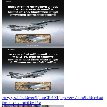
2025 झड़पों में पाकिस्तानी J-10CE ने KLJ-7A रडार से भारतीय विमानों को
निशाना बनाया: चीनी वैज्ञानिक