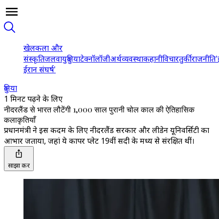
खेल
कला और
संस्कृति
जलवायु
दुनिया
टेक्नॉलॉजी
अर्थव्यवस्था
कहानी
विचार
तुर्की
राजनीति
'
ईरान संघर्ष'
दुनिया
1 मिनट पढ़ने के लिए
नीदरलैंड से भारत लौटेंगी 1,000 साल पुरानी चोल काल की ऐतिहासिक
कलाकृतियाँ
प्रधानमंत्री ने इस कदम के लिए नीदरलैंड सरकार और लीडेन यूनिवर्सिटी का
आभार जताया, जहां ये कापर प्लेट 19वीं सदी के मध्य से संरक्षित थीं।
साझा करें