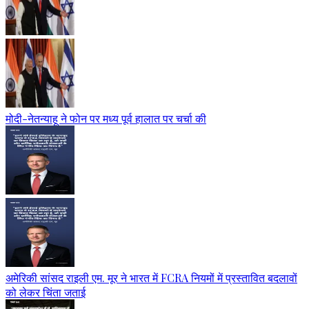
मोदी-नेतन्याहू ने फोन पर मध्य पूर्व हालात पर चर्चा की
अमेरिकी सांसद राइली एम. मूर ने भारत में FCRA नियमों में प्रस्तावित बदलावों
को लेकर चिंता जताई