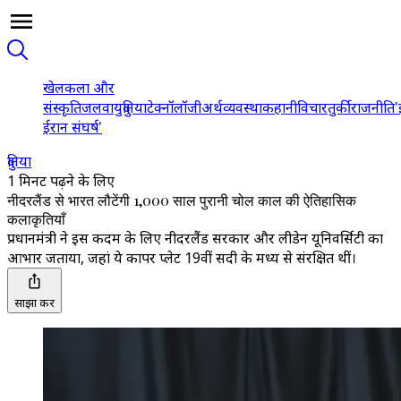
खेल
कला और
संस्कृति
जलवायु
दुनिया
टेक्नॉलॉजी
अर्थव्यवस्था
कहानी
विचार
तुर्की
राजनीति
'
ईरान संघर्ष'
दुनिया
1 मिनट पढ़ने के लिए
नीदरलैंड से भारत लौटेंगी 1,000 साल पुरानी चोल काल की ऐतिहासिक
कलाकृतियाँ
प्रधानमंत्री ने इस कदम के लिए नीदरलैंड सरकार और लीडेन यूनिवर्सिटी का
आभार जताया, जहां ये कापर प्लेट 19वीं सदी के मध्य से संरक्षित थीं।
साझा करें