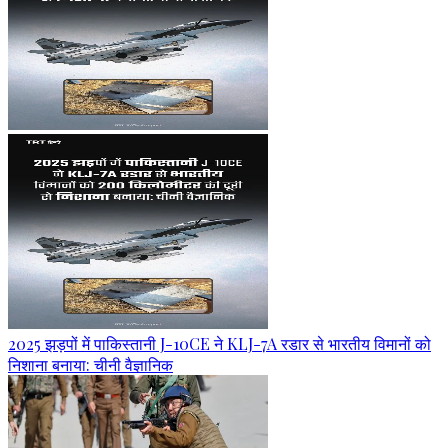
2025 झड़पों में पाकिस्तानी J-10CE ने KLJ-7A रडार से भारतीय विमानों को
निशाना बनाया: चीनी वैज्ञानिक