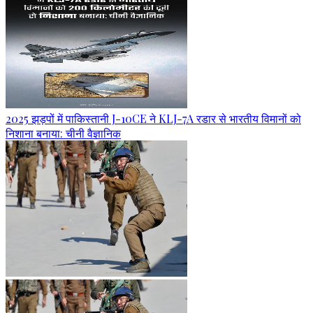
2025 झड़पों में पाकिस्तानी J-10CE ने KLJ-7A रडार से भारतीय विमानों को
निशाना बनाया: चीनी वैज्ञानिक