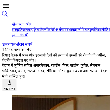
खेल
कला और
संस्कृति
जलवायु
दुनिया
टेक्नॉलॉजी
अर्थव्यवस्था
कहानी
विचार
तुर्की
राजनीति
'
ईरान संघर्ष'
'इज़रायल-ईरान संघर्ष'
1 मिनट पढ़ने के लिए
रियाद बैठक में अरब और इस्लामी देशों की ईरान से हमलों को रोकने की अपील,
क्षेत्रीय स्थिरता पर जोर।
बैठक में तुर्किए सहित अज़रबैजान, बहरीन, मिस्र, जॉर्डन, कुवैत, लेबनान,
पाकिस्तान, कतर, सऊदी अरब, सीरिया और संयुक्त अरब अमीरात के विदेश
मंत्री शामिल हुए।
साझा करें