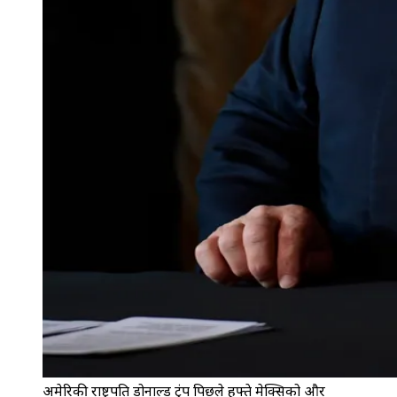
अमेरिकी राष्ट्रपति डोनाल्ड ट्रंप पिछले हफ्ते मेक्सिको और