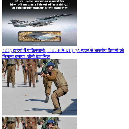
2025 झड़पों में पाकिस्तानी J-10CE ने KLJ-7A रडार से भारतीय विमानों को
निशाना बनाया: चीनी वैज्ञानिक