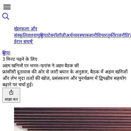
खेल
कला और
संस्कृति
जलवायु
दुनिया
टेक्नॉलॉजी
अर्थव्यवस्था
कहानी
विचार
तुर्की
राजनीति
'
ईरान संघर्ष'
दुनिया
3 मिनट पढ़ने के लिए
अहम खनिजों पर भारत-फ्रांस ने अहम बैठक की
फ्रांसीसी दूतावास की ओर से जारी बयान के अनुसार, बैठक में अहम खनिजों
और दुर्लभ मृदा तत्वों की खोज, प्रसंस्करण और पुनर्चक्रण में द्विपक्षीय सहयोग
बढ़ाने पर चर्चा हुई।
साझा करें