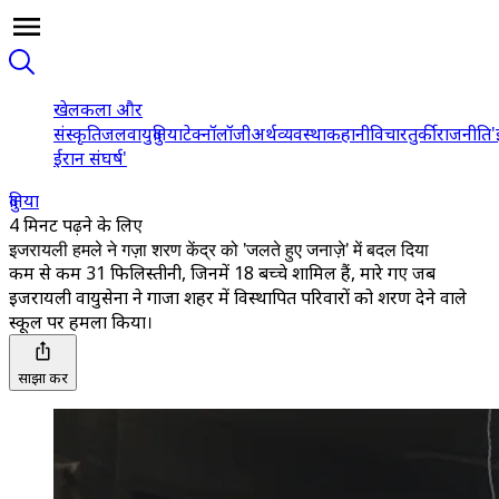
खेल
कला और
संस्कृति
जलवायु
दुनिया
टेक्नॉलॉजी
अर्थव्यवस्था
कहानी
विचार
तुर्की
राजनीति
'
ईरान संघर्ष'
दुनिया
4 मिनट पढ़ने के लिए
इजरायली हमले ने गज़ा शरण केंद्र को 'जलते हुए जनाज़े' में बदल दिया
कम से कम 31 फिलिस्तीनी, जिनमें 18 बच्चे शामिल हैं, मारे गए जब
इजरायली वायुसेना ने गाजा शहर में विस्थापित परिवारों को शरण देने वाले
स्कूल पर हमला किया।
साझा करें