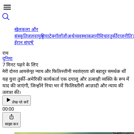
खेल
कला और
संस्कृति
जलवायु
दुनिया
टेक्नॉलॉजी
अर्थव्यवस्था
कहानी
विचार
तुर्की
राजनीति
'
ईरान संघर्ष'
राय
दुनिया
7 मिनट पढ़ने के लिए
मेरी दोस्त आयसेनूर न्याय और फिलिस्तीनी स्वतंत्रता की बहादुर समर्थक थीं
यह युवा तुर्की-अमेरिकी कार्यकर्ता एक दयालु और उत्साही व्यक्ति के रूप में
याद की जाएंगी, जिन्होंने दुनिया भर में फिलिस्तीनी आज़ादी और न्याय की
तलाश की।
लेख प्ले करें
00:00
साझा करें