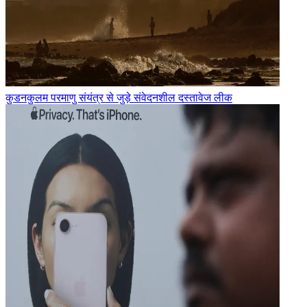
कुडनकुलम परमाणु संयंत्र से जुड़े संवेदनशील दस्तावेज लीक