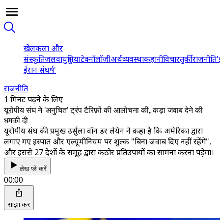
खेल
कला और
संस्कृति
जलवायु
दुनिया
टेक्नॉलॉजी
अर्थव्यवस्था
कहानी
विचार
तुर्की
राजनीति
'
ईरान संघर्ष'
राजनीति
1 मिनट पढ़ने के लिए
यूरोपीय संघ ने 'अनुचित' ट्रंप टैरिफ़ों की आलोचना की, कड़ा जवाब देने की
धमकी दी
यूरोपीय संघ की प्रमुख उर्सुला वॉन डर लेयेन ने कहा है कि अमेरिका द्वारा
लगाए गए इस्पात और एल्यूमीनियम पर शुल्क "बिना जवाब दिए नहीं रहेंगे",
और इससे 27 देशों के समूह द्वारा कठोर प्रतिउपायों का सामना करना पड़ेगा।
लेख प्ले करें
00:00
साझा करें