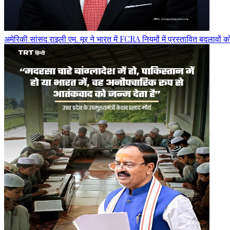
अमेरिकी सांसद राइली एम. मूर ने भारत में FCRA नियमों में प्रस्तावित बदलावों 