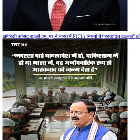
अमेरिकी सांसद राइली एम. मूर ने भारत में FCRA नियमों में प्रस्तावित बदलावों 