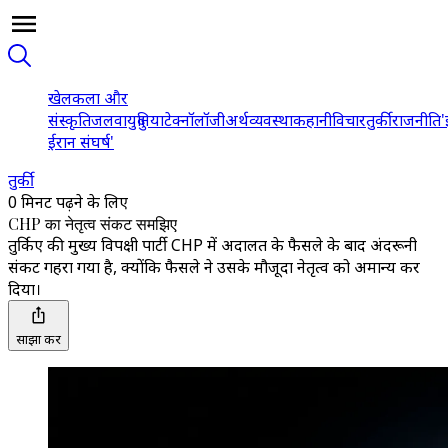
खेल
कला और
संस्कृति
जलवायु
दुनिया
टेक्नॉलॉजी
अर्थव्यवस्था
कहानी
विचार
तुर्की
राजनीति
'
ईरान संघर्ष'
तुर्की
0 मिनट पढ़ने के लिए
CHP का नेतृत्व संकट समझिए
तुर्किए की मुख्य विपक्षी पार्टी CHP में अदालत के फैसले के बाद अंदरूनी
संकट गहरा गया है, क्योंकि फैसले ने उसके मौजूदा नेतृत्व को अमान्य कर
दिया।
साझा करें