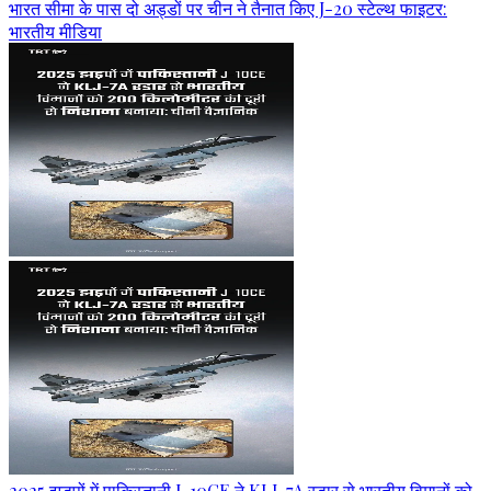
भारत सीमा के पास दो अड्डों पर चीन ने तैनात किए J-20 स्टेल्थ फाइटर:
भारतीय मीडिया
2025 झड़पों में पाकिस्तानी J-10CE ने KLJ-7A रडार से भारतीय विमानों को