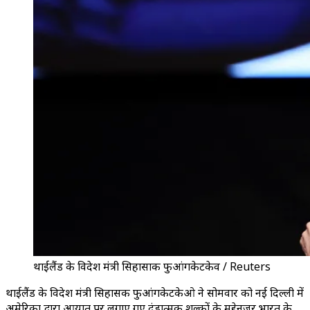
थाईलैंड के विदेश मंत्री सिहासाक फुआंगकेटकेव / Reuters
थाईलैंड के विदेश मंत्री सिहासक फुआंगकेटकेओ ने सोमवार को नई दिल्ली में
अमेरिका द्वारा आयात पर लगाए गए दंडात्मक शुल्कों के मद्देनजर भारत के