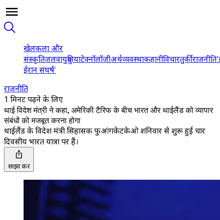
खेल
कला और
संस्कृति
जलवायु
दुनिया
टेक्नॉलॉजी
अर्थव्यवस्था
कहानी
विचार
तुर्की
राजनीति
'
ईरान संघर्ष'
राजनीति
1 मिनट पढ़ने के लिए
थाई विदेश मंत्री ने कहा, अमेरिकी टैरिफ के बीच भारत और थाईलैंड को व्यापार
संबंधों को मजबूत करना होगा
थाईलैंड के विदेश मंत्री सिहासक फुआंगकेटकेओ शनिवार से शुरू हुई चार
दिवसीय भारत यात्रा पर हैं।
साझा करें