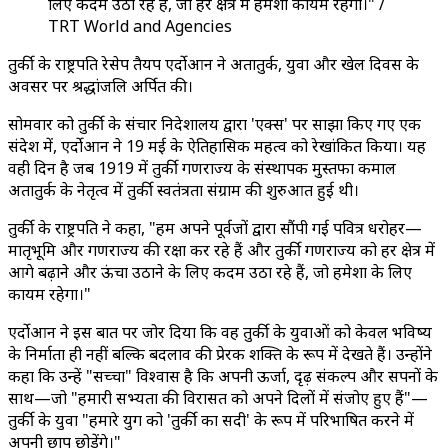
लिए कदम उठा रहे हैं, जो हर क्षेत्र में हमेशा कायम रहेगा।" /
TRT World and Agencies
तुर्की के राष्ट्रपति रेसेप तैयप एर्दोआन ने अतातुर्क, युवा और खेल दिवस के
अवसर पर श्रद्धांजलि अर्पित की।
सोमवार को तुर्की के संचार निदेशालय द्वारा 'एक्स' पर साझा किए गए एक
संदेश में, एर्दोआन ने 19 मई के ऐतिहासिक महत्व को रेखांकित किया। यह
वही दिन है जब 1919 में तुर्की गणराज्य के संस्थापक मुस्तफा कमाल
अतातुर्क के नेतृत्व में तुर्की स्वतंत्रता संग्राम की शुरुआत हुई थी।
तुर्की के राष्ट्रपति ने कहा, "हम अपने पूर्वजों द्वारा सौंपी गई पवित्र धरोहर—
मातृभूमि और गणराज्य की रक्षा कर रहे हैं और तुर्की गणराज्य को हर क्षेत्र में
आगे बढ़ाने और ऊंचा उठाने के लिए कदम उठा रहे हैं, जो हमेशा के लिए
कायम रहेगा।"
एर्दोआन ने इस बात पर जोर दिया कि वह तुर्की के युवाओं को केवल भविष्य
के निर्माता ही नहीं बल्कि बदलाव की प्रेरक शक्ति के रूप में देखते हैं। उन्होंने
कहा कि उन्हें "सच्चा" विश्वास है कि अपनी ऊर्जा, दृढ़ संकल्प और सपनों के
साथ—जो "हमारी सभ्यता की विरासत को अपने दिलों में संजोए हुए हैं"—
तुर्की के युवा "हमारे युग को 'तुर्की का सदी' के रूप में परिभाषित करने में
अपनी छाप छोड़ेंगे।"