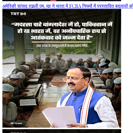
अमेरिकी सांसद राइली एम. मूर ने भारत में FCRA नियमों में प्रस्तावित बदलावों 