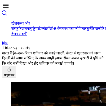
खेल
कला और
संस्कृति
जलवायु
दुनिया
टेक्नॉलॉजी
अर्थव्यवस्था
कहानी
विचार
तुर्की
राजनीति
'
ईरान संघर्ष'
दुनिया
1 मिनट पढ़ने के लिए
भारत में ईद-उल-फितर शनिवार को मनाई जाएगी, केरल में शुक्रवार को जश्न
दिल्ली की जामा मस्जिद के नायब शाही इमाम सैयद शबान बुखारी ने पुष्टि की
कि चांद नहीं दिखा और ईद शनिवार को मनाई जाएगी।
साझा करें