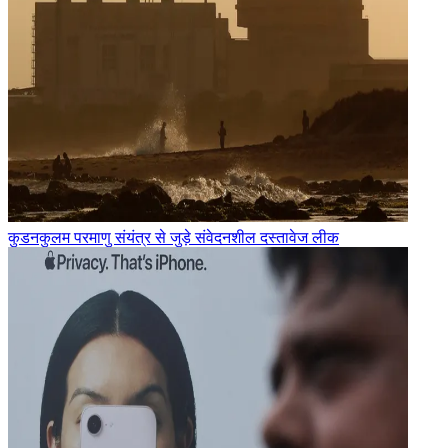
कुडनकुलम परमाणु संयंत्र से जुड़े संवेदनशील दस्तावेज लीक