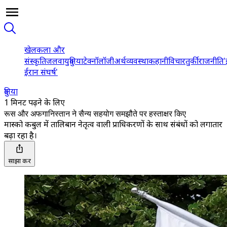
खेल
कला और
संस्कृति
जलवायु
दुनिया
टेक्नॉलॉजी
अर्थव्यवस्था
कहानी
विचार
तुर्की
राजनीति
'
ईरान संघर्ष'
दुनिया
1 मिनट पढ़ने के लिए
रूस और अफगानिस्तान ने सैन्य सहयोग समझौते पर हस्ताक्षर किए
मास्को कबुल में तालिबान नेतृत्व वाली प्राधिकरणों के साथ संबंधों को लगातार
बढ़ा रहा है।
साझा करें