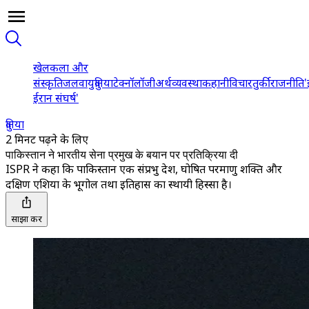
खेल
कला और
संस्कृति
जलवायु
दुनिया
टेक्नॉलॉजी
अर्थव्यवस्था
कहानी
विचार
तुर्की
राजनीति
'
ईरान संघर्ष'
दुनिया
2 मिनट पढ़ने के लिए
पाकिस्तान ने भारतीय सेना प्रमुख के बयान पर प्रतिक्रिया दी
ISPR ने कहा कि पाकिस्तान एक संप्रभु देश, घोषित परमाणु शक्ति और
दक्षिण एशिया के भूगोल तथा इतिहास का स्थायी हिस्सा है।
साझा करें