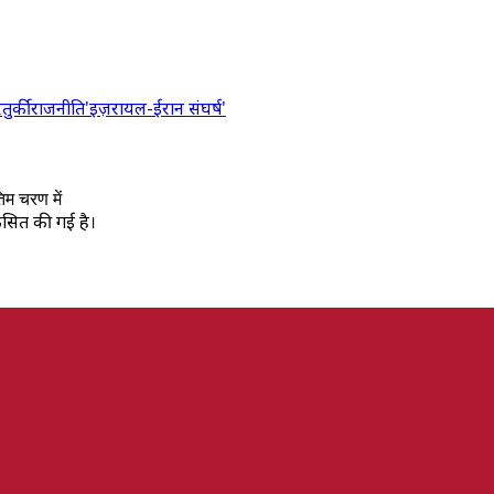
र
तुर्की
राजनीति
'इज़रायल-ईरान संघर्ष'
िम चरण में
िकसित की गई है।