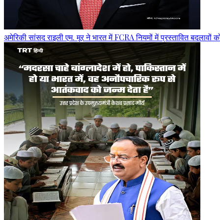
अमेरिकी सांसद राइली एम. मूर ने भारत में FCRA नियमों में प्रस्तावित बदलावों 