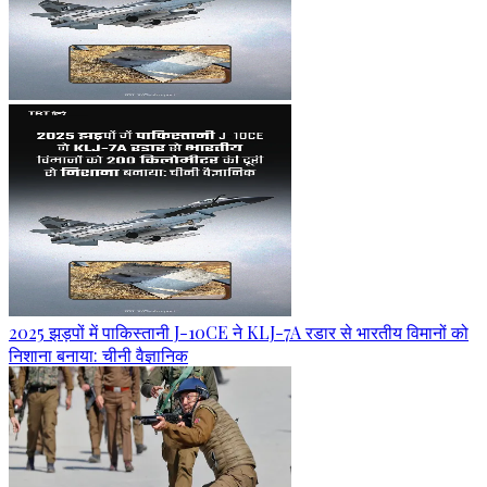
2025 झड़पों में पाकिस्तानी J-10CE ने KLJ-7A रडार से भारतीय विमानों को
निशाना बनाया: चीनी वैज्ञानिक