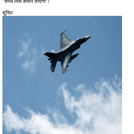
"सच्चे तथ्य सामने लाएगी"।
सूचित