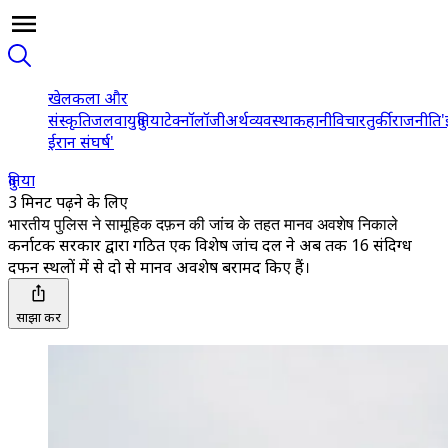
खेल
कला और
संस्कृति
जलवायु
दुनिया
टेक्नॉलॉजी
अर्थव्यवस्था
कहानी
विचार
तुर्की
राजनीति
'
ईरान संघर्ष'
दुनिया
3 मिनट पढ़ने के लिए
भारतीय पुलिस ने सामूहिक दफ़न की जांच के तहत मानव अवशेष निकाले
कर्नाटक सरकार द्वारा गठित एक विशेष जांच दल ने अब तक 16 संदिग्ध
दफन स्थलों में से दो से मानव अवशेष बरामद किए हैं।
साझा करें