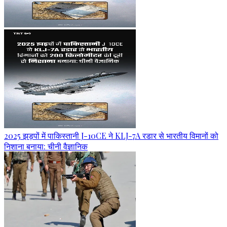
2025 झड़पों में पाकिस्तानी J-10CE ने KLJ-7A रडार से भारतीय विमानों को
निशाना बनाया: चीनी वैज्ञानिक