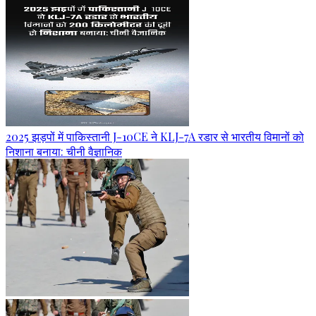
2025 झड़पों में पाकिस्तानी J-10CE ने KLJ-7A रडार से भारतीय विमानों को
निशाना बनाया: चीनी वैज्ञानिक