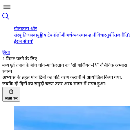
खेल
कला और
संस्कृति
जलवायु
दुनिया
टेक्नॉलॉजी
अर्थव्यवस्था
कहानी
विचार
तुर्की
राजनीति
'
ईरान संघर्ष'
दुनिया
1 मिनट पढ़ने के लिए
मध्य पूर्व तनाव के बीच चीन-पाकिस्तान का ‘सी गार्जियन-IV’ नौसैनिक अभ्यास
संपन्न
अभ्यास के तहत पांच दिनों का पोर्ट चरण कराची में आयोजित किया गया,
जबकि दो दिनों का समुद्री चरण उत्तर अरब सागर में संपन्न हुआ।
साझा करें