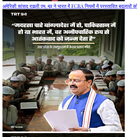
अमेरिकी सांसद राइली एम. मूर ने भारत में FCRA नियमों में प्रस्तावित बदलावों 