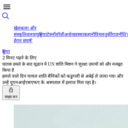
खेल
कला और
संस्कृति
जलवायु
दुनिया
टेक्नॉलॉजी
अर्थव्यवस्था
कहानी
विचार
तुर्की
राजनीति
'
ईरान संघर्ष'
दुनिया
2 मिनट पढ़ने के लिए
घातक हमले के बाद सूडान में UN शांति मिशन ने सुरक्षा उपायों को और मजबूत
किया है
हमले वाले दिन घायल शांति सैनिकों को कडुगली से अबेई ले जाया गया और
उन्हें यूएनआईएसएफए के अस्पताल में इलाज मिल रहा है।
साझा करें