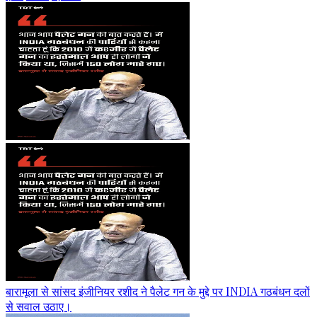
बारामूला से सांसद इंजीनियर रशीद ने पैलेट गन के मुद्दे पर INDIA गठबंधन दलों
से सवाल उठाए।