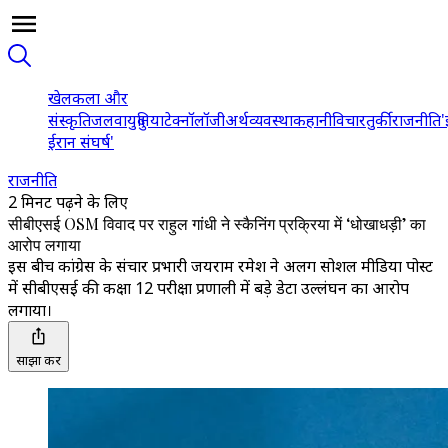
खेल
कला और
संस्कृति
जलवायु
दुनिया
टेक्नॉलॉजी
अर्थव्यवस्था
कहानी
विचार
तुर्की
राजनीति
'
ईरान संघर्ष'
राजनीति
2 मिनट पढ़ने के लिए
सीबीएसई OSM विवाद पर राहुल गांधी ने स्कैनिंग प्रक्रिया में ‘धोखाधड़ी’ का
आरोप लगाया
इस बीच कांग्रेस के संचार प्रभारी जयराम रमेश ने अलग सोशल मीडिया पोस्ट
में सीबीएसई की कक्षा 12 परीक्षा प्रणाली में बड़े डेटा उल्लंघन का आरोप
लगाया।
साझा करें