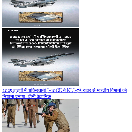
2025 झड़पों में पाकिस्तानी J-10CE ने KLJ-7A रडार से भारतीय विमानों को
निशाना बनाया: चीनी वैज्ञानिक