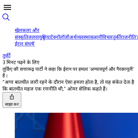
खेल
कला और
संस्कृति
जलवायु
दुनिया
टेक्नॉलॉजी
अर्थव्यवस्था
कहानी
विचार
तुर्की
राजनीति
'
ईरान संघर्ष'
तुर्की
3 मिनट पढ़ने के लिए
तुर्किए की सत्तारूढ़ पार्टी ने कहा कि ईरान पर हमला 'अन्यायपूर्ण और गैरकानूनी'
है।
"अगर बातचीत जारी रहने के दौरान ऐसा हमला होता है, तो यह संकेत देता है
कि बातचीत महज एक रणनीति थी," ओमर सेलिक कहते हैं।
साझा करें