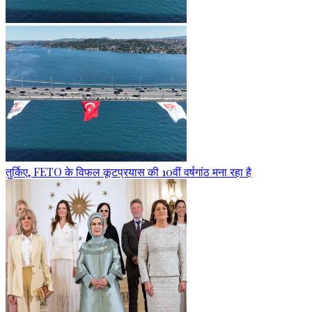
तुर्किए, FETO के विफल कूटप्रयास की 10वीं वर्षगांठ मना रहा है