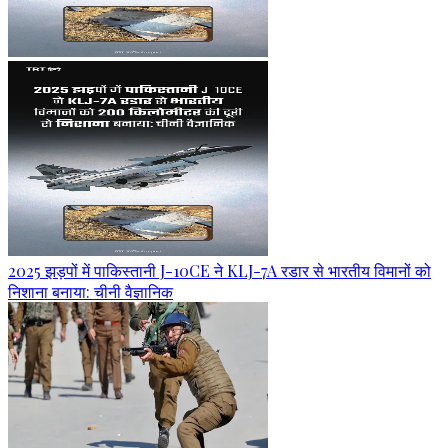
2025 झड़पों में पाकिस्तानी J-10CE ने KLJ-7A रडार से भारतीय विमानों को
निशाना बनाया: चीनी वैज्ञानिक