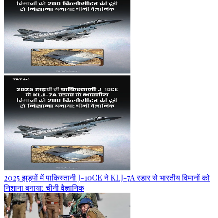
2025 झड़पों में पाकिस्तानी J-10CE ने KLJ-7A रडार से भारतीय विमानों को
निशाना बनाया: चीनी वैज्ञानिक