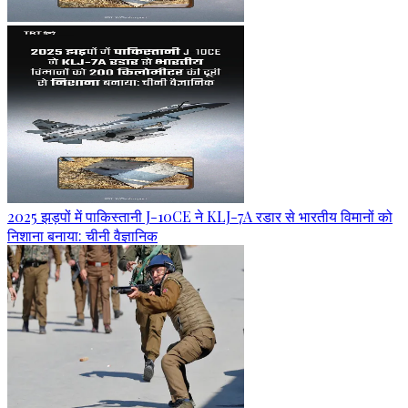
2025 झड़पों में पाकिस्तानी J-10CE ने KLJ-7A रडार से भारतीय विमानों को
निशाना बनाया: चीनी वैज्ञानिक