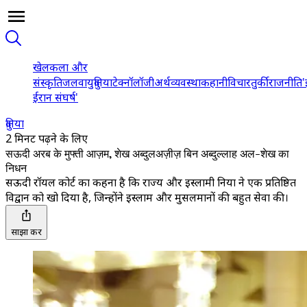
खेल
कला और
संस्कृति
जलवायु
दुनिया
टेक्नॉलॉजी
अर्थव्यवस्था
कहानी
विचार
तुर्की
राजनीति
'
ईरान संघर्ष'
दुनिया
2 मिनट पढ़ने के लिए
सऊदी अरब के मुफ्ती आज़म, शेख अब्दुलअज़ीज़ बिन अब्दुल्लाह अल-शेख का
निधन
सऊदी रॉयल कोर्ट का कहना है कि राज्य और इस्लामी दुनिया ने एक प्रतिष्ठित
विद्वान को खो दिया है, जिन्होंने इस्लाम और मुसलमानों की बहुत सेवा की।
साझा करें