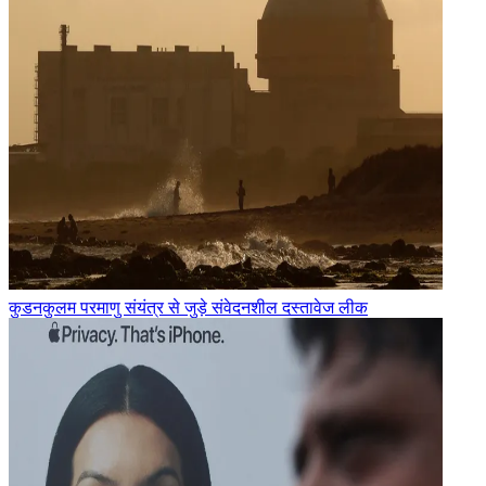
कुडनकुलम परमाणु संयंत्र से जुड़े संवेदनशील दस्तावेज लीक