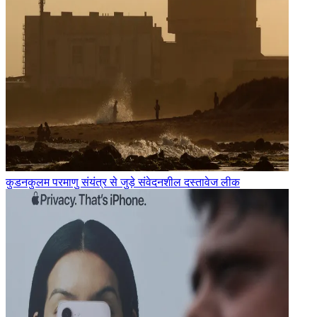
कुडनकुलम परमाणु संयंत्र से जुड़े संवेदनशील दस्तावेज लीक