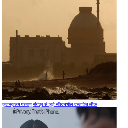
कुडनकुलम परमाणु संयंत्र से जुड़े संवेदनशील दस्तावेज लीक