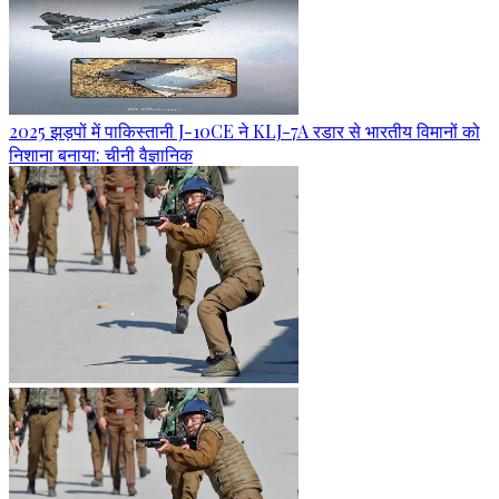
2025 झड़पों में पाकिस्तानी J-10CE ने KLJ-7A रडार से भारतीय विमानों को
निशाना बनाया: चीनी वैज्ञानिक