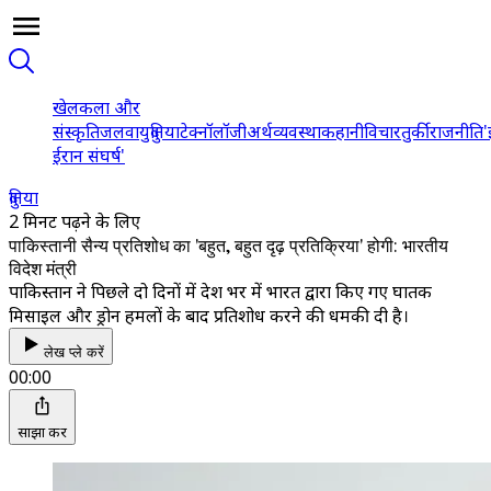
खेल
कला और
संस्कृति
जलवायु
दुनिया
टेक्नॉलॉजी
अर्थव्यवस्था
कहानी
विचार
तुर्की
राजनीति
'
ईरान संघर्ष'
दुनिया
2 मिनट पढ़ने के लिए
पाकिस्तानी सैन्य प्रतिशोध का 'बहुत, बहुत दृढ़ प्रतिक्रिया' होगी: भारतीय
विदेश मंत्री
पाकिस्तान ने पिछले दो दिनों में देश भर में भारत द्वारा किए गए घातक
मिसाइल और ड्रोन हमलों के बाद प्रतिशोध करने की धमकी दी है।
लेख प्ले करें
00:00
साझा करें