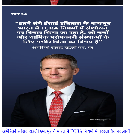
अमेरिकी सांसद राइली एम. मूर ने भारत में FCRA नियमों में प्रस्तावित बदलावों