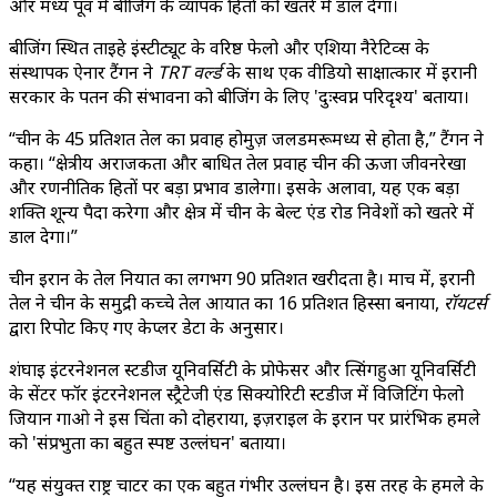
और मध्य पूर्व में बीजिंग के व्यापक हितों को खतरे में डाल देगा।
बीजिंग स्थित ताईहे इंस्टीट्यूट के वरिष्ठ फेलो और एशिया नैरेटिव्स के
संस्थापक ऐनार टैंगन ने
TRT वर्ल्ड
के साथ एक वीडियो साक्षात्कार में ईरानी
सरकार के पतन की संभावना को बीजिंग के लिए 'दुःस्वप्न परिदृश्य' बताया।
“चीन के 45 प्रतिशत तेल का प्रवाह होर्मुज़ जलडमरूमध्य से होता है,” टैंगन ने
कहा। “क्षेत्रीय अराजकता और बाधित तेल प्रवाह चीन की ऊर्जा जीवनरेखा
और रणनीतिक हितों पर बड़ा प्रभाव डालेगा। इसके अलावा, यह एक बड़ा
शक्ति शून्य पैदा करेगा और क्षेत्र में चीन के बेल्ट एंड रोड निवेशों को खतरे में
डाल देगा।”
चीन ईरान के तेल निर्यात का लगभग 90 प्रतिशत खरीदता है। मार्च में, ईरानी
तेल ने चीन के समुद्री कच्चे तेल आयात का 16 प्रतिशत हिस्सा बनाया,
रॉयटर्स
द्वारा रिपोर्ट किए गए केप्लर डेटा के अनुसार।
शंघाई इंटरनेशनल स्टडीज यूनिवर्सिटी के प्रोफेसर और त्सिंगहुआ यूनिवर्सिटी
के सेंटर फॉर इंटरनेशनल स्ट्रैटेजी एंड सिक्योरिटी स्टडीज में विजिटिंग फेलो
जियान गाओ ने इस चिंता को दोहराया, इज़राइल के ईरान पर प्रारंभिक हमले
को 'संप्रभुता का बहुत स्पष्ट उल्लंघन' बताया।
“यह संयुक्त राष्ट्र चार्टर का एक बहुत गंभीर उल्लंघन है। इस तरह के हमले के