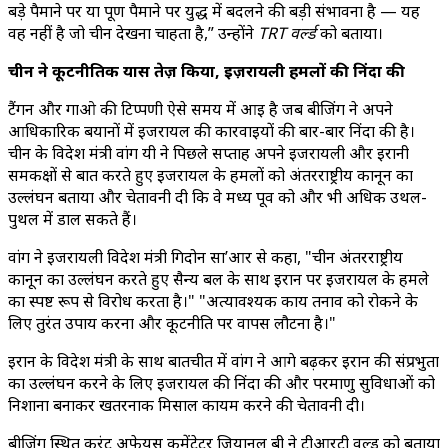
बड़े पैमाने पर या पूर्ण पैमाने पर युद्ध में बदलने की बड़ी संभावना है — यह
वह नहीं है जो चीन देखना चाहता है,” उन्होंने
TRT वर्ल्ड
को बताया।
चीन ने कूटनीतिक प्रयास तेज़ किया, इज़रायली हमलों की निंदा की
टैंगन और गाओ की टिप्पणी ऐसे समय में आई है जब बीजिंग ने अपने
आधिकारिक बयानों में इजरायल की कार्रवाइयों की बार-बार निंदा की है।
चीन के विदेश मंत्री वांग यी ने पिछले सप्ताह अपने इजरायली और ईरानी
समकक्षों से बात करते हुए इजरायल के हमलों को अंतरराष्ट्रीय कानून का
उल्लंघन बताया और चेतावनी दी कि वे मध्य पूर्व को और भी अधिक उथल-
पुथल में डाल सकते हैं।
वांग ने इजरायली विदेश मंत्री गिदोन सा’आर से कहा, "चीन अंतरराष्ट्रीय
कानून का उल्लंघन करते हुए सैन्य बल के साथ ईरान पर इजरायल के हमले
का स्पष्ट रूप से विरोध करता है।" "अत्यावश्यक कार्य तनाव को रोकने के
लिए तुरंत उपाय करना और कूटनीति पर वापस लौटना है।"
ईरान के विदेश मंत्री के साथ बातचीत में वांग ने आगे बढ़कर ईरान की संप्रभुता
का उल्लंघन करने के लिए इजरायल की निंदा की और परमाणु सुविधाओं को
निशाना बनाकर खतरनाक मिसाल कायम करने की चेतावनी दी।
बीजिंग स्थित करंट अफेयर्स कमेंटेटर जियानलू बी ने टीआरटी वर्ल्ड को बताया