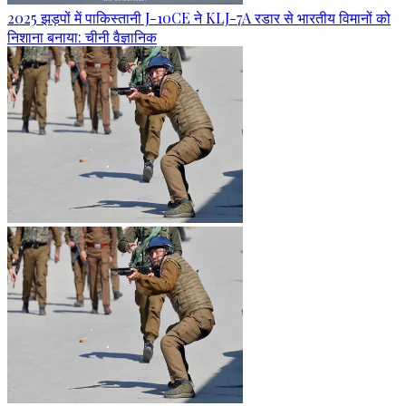
2025 झड़पों में पाकिस्तानी J-10CE ने KLJ-7A रडार से भारतीय विमानों को
निशाना बनाया: चीनी वैज्ञानिक