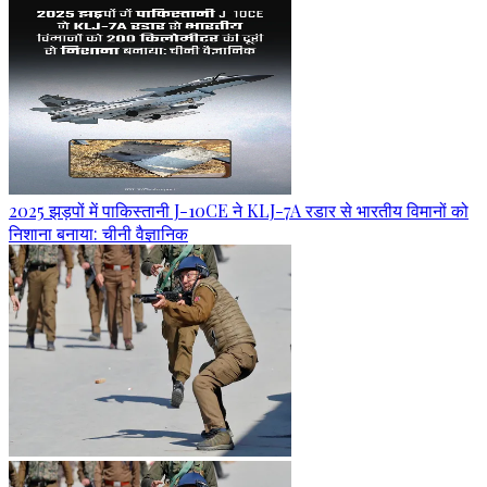
2025 झड़पों में पाकिस्तानी J-10CE ने KLJ-7A रडार से भारतीय विमानों को
निशाना बनाया: चीनी वैज्ञानिक