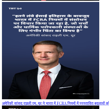
अमेरिकी सांसद राइली एम. मूर ने भारत में FCRA नियमों में प्रस्तावित बदलावों 