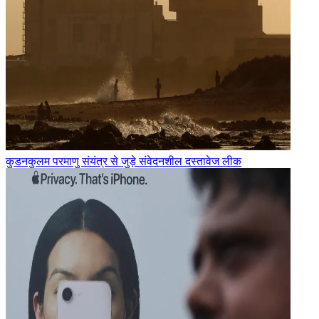
कुडनकुलम परमाणु संयंत्र से जुड़े संवेदनशील दस्तावेज लीक