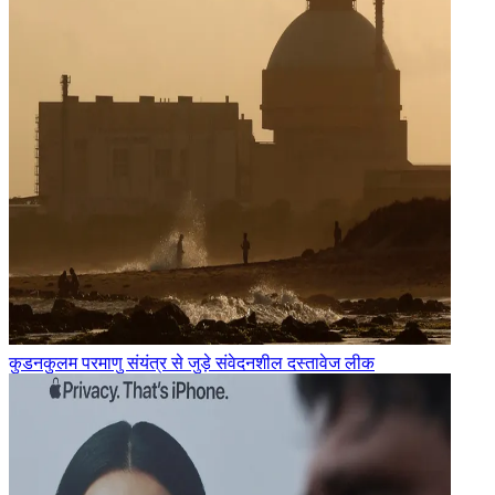
कुडनकुलम परमाणु संयंत्र से जुड़े संवेदनशील दस्तावेज लीक