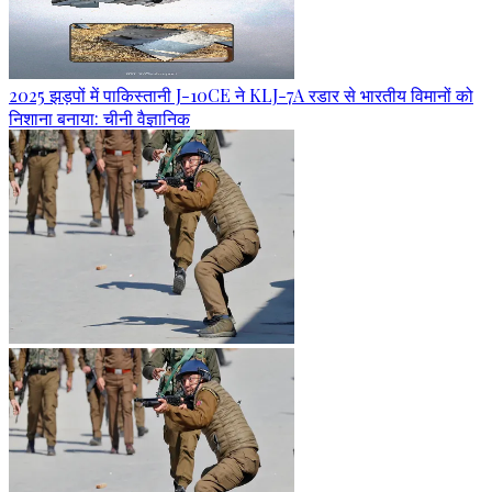
2025 झड़पों में पाकिस्तानी J-10CE ने KLJ-7A रडार से भारतीय विमानों को
निशाना बनाया: चीनी वैज्ञानिक