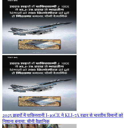
2025 झड़पों में पाकिस्तानी J-10CE ने KLJ-7A रडार से भारतीय विमानों को
निशाना बनाया: चीनी वैज्ञानिक