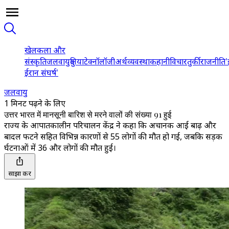
खेल
कला और
संस्कृति
जलवायु
दुनिया
टेक्नॉलॉजी
अर्थव्यवस्था
कहानी
विचार
तुर्की
राजनीति
'
ईरान संघर्ष'
जलवायु
1 मिनट पढ़ने के लिए
उत्तर भारत में मानसूनी बारिश से मरने वालों की संख्या 91 हुई
राज्य के आपातकालीन परिचालन केंद्र ने कहा कि अचानक आई बाढ़ और
बादल फटने सहित विभिन्न कारणों से 55 लोगों की मौत हो गई, जबकि सड़क
दुर्घटनाओं में 36 और लोगों की मौत हुई।
साझा करें