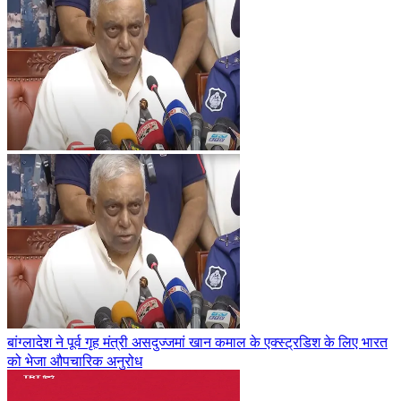
बांग्लादेश ने पूर्व गृह मंत्री असदुज्जमां खान कमाल के एक्स्ट्रडिश के लिए भारत
को भेजा औपचारिक अनुरोध