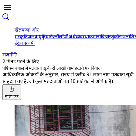
खेल
कला और
संस्कृति
जलवायु
दुनिया
टेक्नॉलॉजी
अर्थव्यवस्था
कहानी
विचार
तुर्की
राजनीति
'
ईरान संघर्ष'
राजनीति
2 मिनट पढ़ने के लिए
पश्चिम बंगाल में मतदाता सूची से लाखों नाम हटाने पर विवाद
आधिकारिक आंकड़ों के अनुसार, राज्य में करीब 91 लाख नाम मतदाता सूची
से हटाए गए हैं, जो कुल मतदाताओं का 10 प्रतिशत से अधिक है।
साझा करें